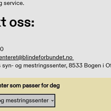
 service.
t oss:
60
enteret@blindeforbundet.no
 syn- og mestringssenter, 8533 Bogen i O
nter som passer for deg