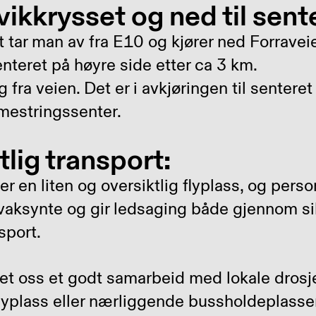
ikkrysset og ned til sent
t tar man av fra E10 og kjører ned Forrave
enteret på høyre side etter ca 3 km.
g fra veien. Det er i avkjøringen til sentere
mestringssenter.
lig transport:
r en liten og oversiktlig flyplass, og perso
vaksynte og gir ledsaging både gjennom si
sport.
et oss et godt samarbeid med lokale drosj
lyplass eller nærliggende bussholdeplasser 