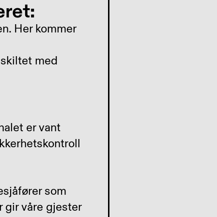
eret:
ien. Her kommer
t skiltet med
nalet er vant
kkerhetskontroll
esjåfører som
gir våre gjester