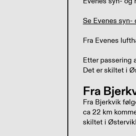
Evenes syn- og m
Se Evenes syn- o
Fra Evenes lufth
Etter passering 
Det er skiltet i
Fra Bjerk
Fra Bjerkvik føl
ca 22 km kommer 
skiltet i Østerv