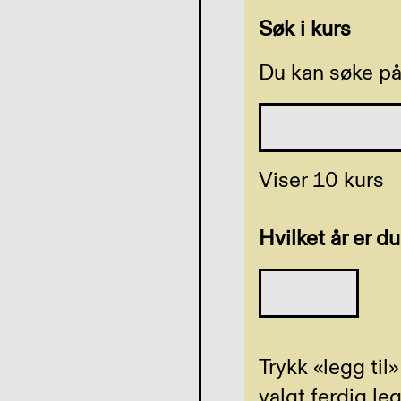
Søk i kurs
Du kan søke på
Viser
10
kurs
Hvilket år er du
Trykk «legg ti
valgt ferdig le