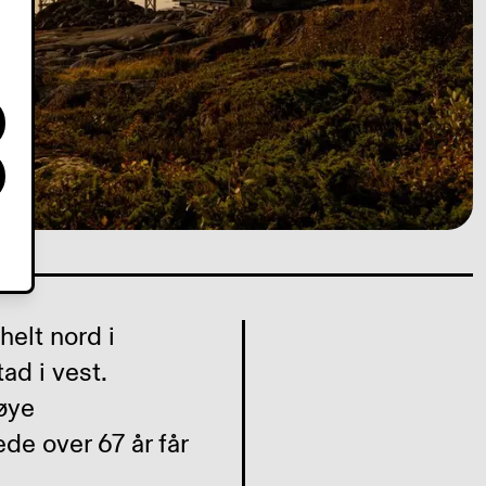
elt nord i
ad i vest.
høye
de over 67 år får