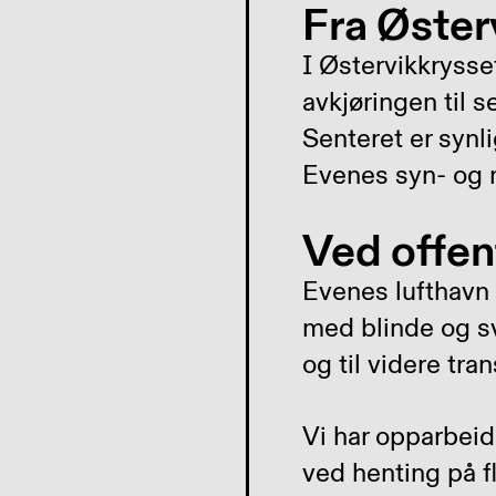
Fra Østerv
I Østervikkrysse
avkjøringen til s
Senteret er synli
Evenes syn- og 
Ved offent
Evenes lufthavn e
med blinde og s
og til videre tran
Vi har opparbeid
ved henting på f