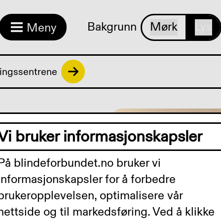
Bakgrunn
Mørk
Lys
Meny
ingssentrene
og
Vi bruker informasjonskapsler
ter
På blindeforbundet.no bruker vi
informasjonskapsler for å forbedre
brukeropplevelsen, optimalisere vår
r du å mestre
nettside og til markedsføring. Ved å klikke