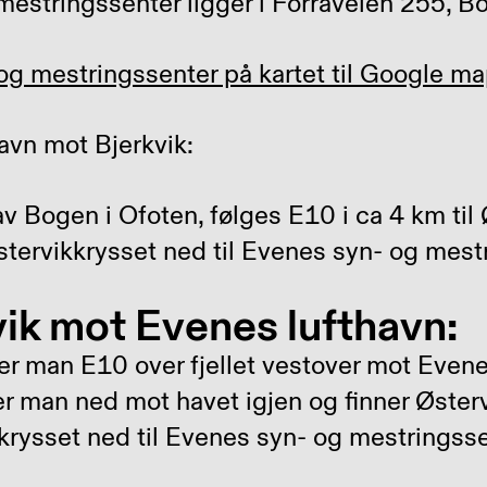
estringssenter ligger i Forraveien 255, Bo
g mestringssenter på kartet til Google ma
avn mot Bjerkvik:
av Bogen i Ofoten, følges E10 i ca 4 km til 
 Østervikkrysset ned til Evenes syn- og mest
vik mot Evenes lufthavn:
ger man E10 over fjellet vestover mot Evene
man ned mot havet igjen og finner Østerv
ikkrysset ned til Evenes syn- og mestringsse