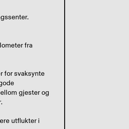
ilometer fra
r for svaksynte
 gode
ellom gjester og
r.
re utflukter i