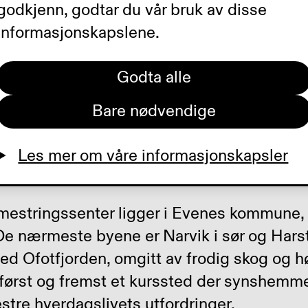
godkjenn, godtar du vår bruk av disse
Gjennom
informasjonskapslene.
kursene våre gir
lte.
Godta alle
Bare nødvendige
Les mer om våre informasjonskapsler
estringssenter ligger i Evenes kommune, h
De nærmeste byene er Narvik i sør og Harst
ved Ofotfjorden, omgitt av frodig skog og 
er først og fremst et kurssted der synshemme
stre hverdagslivets utfordringer.