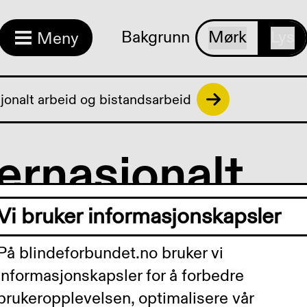
Bakgrunn
Mørk
Lys
Meny
jonalt arbeid og bistandsarbeid
ernasjonalt
eid og
Vi bruker informasjonskapsler
På blindeforbundet.no bruker vi
tandsarbeid
informasjonskapsler for å forbedre
brukeropplevelsen, optimalisere vår