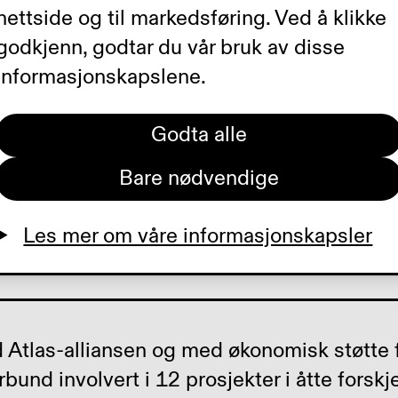
Blindeforbund har vært engasjer
nettside og til markedsføring. Ved å klikke
sarbeid for og med blinde og s
godkjenn, godtar du vår bruk av disse
informasjonskapslene.
978. Menneskerettigheter, styrk
rganisasjoner i partnerland, og
Godta alle
e er i fokus. Til sammen er det u
Bare nødvendige
00 000 øyeoperasjoner gjennom
Les mer om våre informasjonskapsler
sjonale arbeid.
 Atlas-alliansen og med økonomisk støtte 
und involvert i 12 prosjekter i åtte forskjel