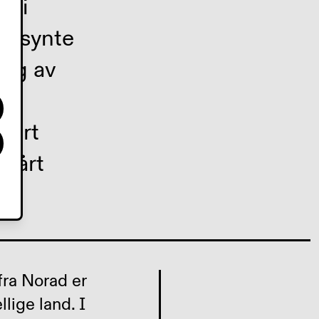
t i
vaksynte
ing av
tført
 vårt
fra Norad er
lige land. I