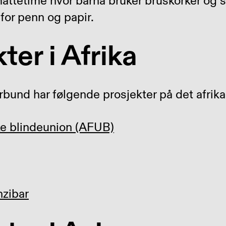
mattetime hvor barna bruker bruskorker og 
 for penn og papir.
ter i Afrika
bund har følgende prosjekter på det afrika
ke blindeunion (AFUB)
nzibar