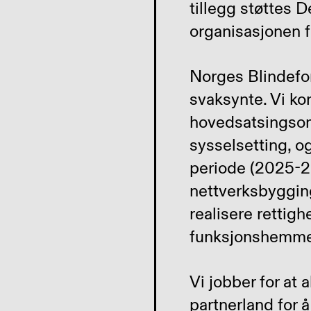
tillegg støttes 
organisasjonen f
Norges Blindefor
svaksynte. Vi ko
hovedsatsingsomr
sysselsetting, og
periode (2025-20
nettverksbygging,
realisere rettig
funksjonshemme
Vi jobber for at
partnerland for å