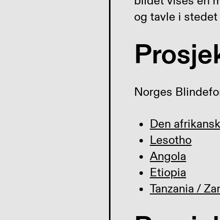
bildet vises en 
og tavle i stedet
Prosjek
Norges Blindefor
Den afrikans
Lesotho
Angola
Etiopia
Tanzania / Za