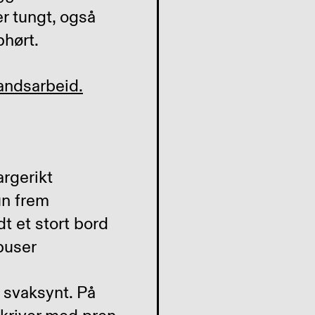
r tungt, også
phørt.
andsarbeid.
 svaksynt. På