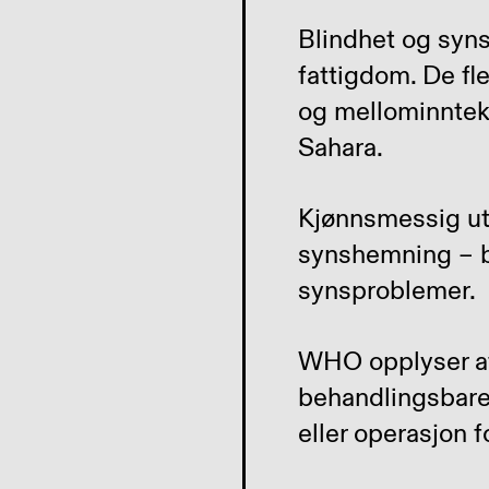
Blindhet og syn
fattigdom. De fl
og mellominntekt
Sahara.
Kjønnsmessig ut
synshemning – bå
synsproblemer.
WHO opplyser at
behandlingsbar
eller operasjon f