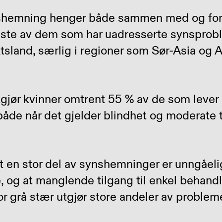
shemning henger både sammen med og for
este av dem som har uadresserte synsproble
sland, særlig i regioner som Sør-Asia og Af
gjør kvinner omtrent
55 %
av de som lever
de når det gjelder blindhet og moderate ti
 en stor del av synshemninger er
unngåelig
e,
og at manglende tilgang til enkel behandl
or grå stær utgjør store andeler av problem