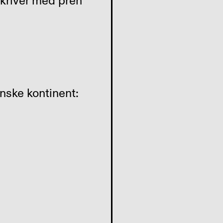
skriver med pren
nske kontinent: