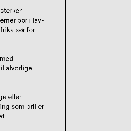
sterker
mer bor i lav-
rika sør for
 med
l alvorlige
e eller
ing som briller
et.