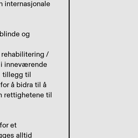
n internasjonale
 blinde og
ehabilitering /
r i inneværende
illegg til
or å bidra til å
rettighetene til
for et
gges alltid