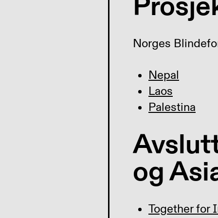
Prosjek
Norges Blindefor
Nepal
Laos
Palestina
Avslutt
og Asi
Together for