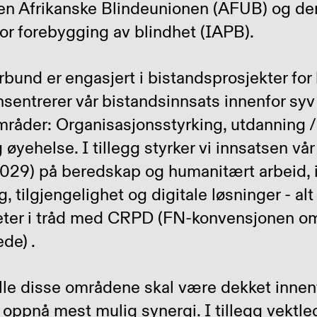
Den Afrikanske Blindeunionen (AFUB) og de
or forebygging av blindhet (IAPB).
bund er engasjert i bistandsprosjekter for
nsentrerer vår bistandsinnsats innenfor syv
åder: Organisasjonsstyrking, utdanning / r
 øyehelse. I tillegg styrker vi innsatsen vå
29) på beredskap og humanitært arbeid, i t
 tilgjengelighet og digitale løsninger - alt f
heter i tråd med CRPD (FN-konvensjonen om 
de) .
 alle disse områdene skal være dekket innen
 oppnå mest mulig synergi. I tillegg vektle