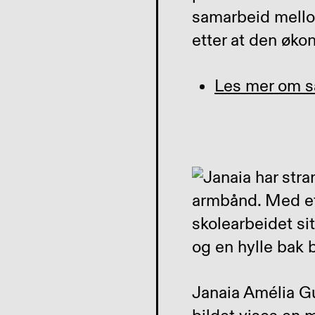
samarbeid mellom
etter at den øko
Les mer om s
Janaia Amélia G