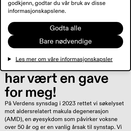
godkjenn, godtar du vår bruk av disse
informasjonskapslene.
Godta alle
Bare nødvendige
- Å melde meg inn i
Les mer om våre informasjonskapsler
Blindeforbundet
har vært en gave
for meg!
På Verdens synsdag i 2023 rettet vi søkelyset
mot aldersrelatert makula degenerasjon
(AMD), en øyesykdom som påvirker voksne
over 50 år og er en vanlig årsak til synstap. Vi