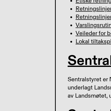
Etiske retnin
Retningslinj
Retningslinje
Varslingsruti
Veileder for
Lokal tiltaks
Sentra
Sentralstyret er
underlagt Lands
av Landsmøtet, u