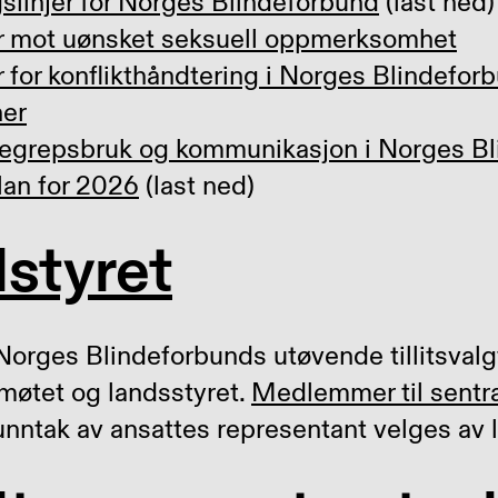
gslinjer for Norges Blindeforbund
(last ned
er mot uønsket seksuell oppmerksomhet
r for konflikthåndtering i Norges Blindefor
ner
 begrepsbruk og kommunikasjon i Norges B
plan for 2026
(last ned)
lstyret
 Norges Blindeforbunds utøvende tillitsvalg
møtet og landsstyret.
Medlemmer til sentra
nntak av ansattes representant velges av 