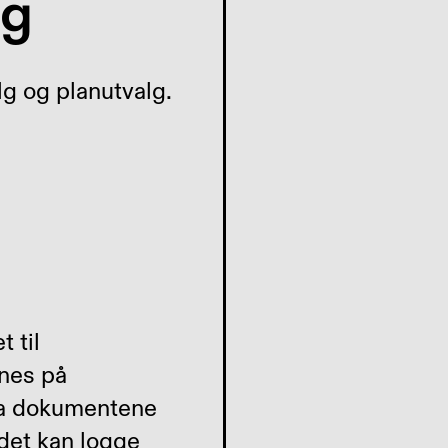
lg
lg og planutvalg.
 til
nnes på
 ha dokumentene
det kan logge