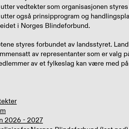
tter vedtekter som organisasjonen styres 
utter også prinsipprogram og handlingspla
beidet i Norges Blindeforbund.
ene styres forbundet av landsstyret. Lan
ammensatt av representanter som er valg p
medlemmer av et fylkeslag kan være med på
tekter
am
n 2026 - 2027