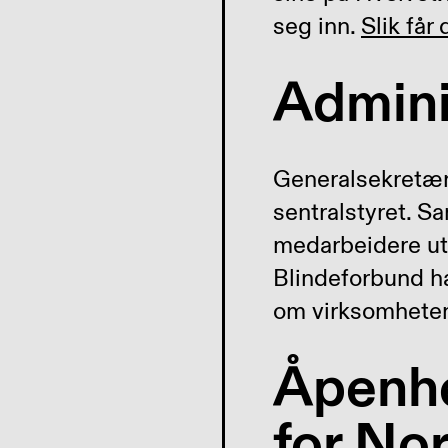
seg inn.
Slik får 
Admini
Generalsekretær 
sentralstyret. S
medarbeidere ut
Blindeforbund ha
om virksomheten 
Åpenhe
for No