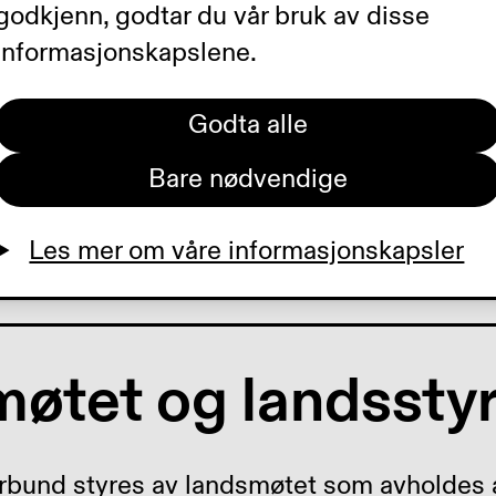
 Blindeforbund, synshemmedes
godkjenn, godtar du vår bruk av disse
informasjonskapslene.
asjon, er svaksynte og blindes
se- og serviceorganisasjon i Nor
Godta alle
dnede mål er samfunnsmessig
Bare nødvendige
lling for blinde og svaksynte og a
r funksjonshemmede.
Les mer om våre informasjonskapsler
øtet og landsstyr
rbund styres av landsmøtet som avholdes a