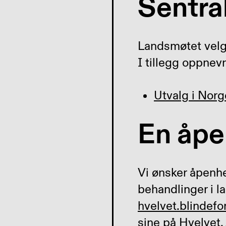
Sentra
Landsmøtet velge
I tillegg oppnevn
Utvalg i Nor
En åpe
Vi ønsker åpenhe
behandlinger i l
hvelvet.blindef
sine på Hvelvet.