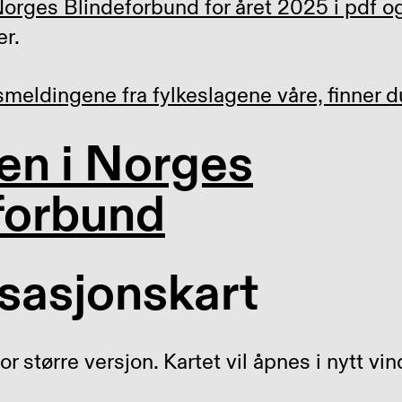
Norges Blindeforbund for året 2025 i pdf 
er.
rsmeldingene fra fylkeslagene våre, finner d
en i Norges
forbund
sasjonskart
or større versjon. Kartet vil åpnes i nytt vin