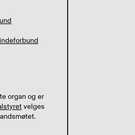
)
bund
lindeforbund
te organ og er
lstyret
velges
landsmøtet.