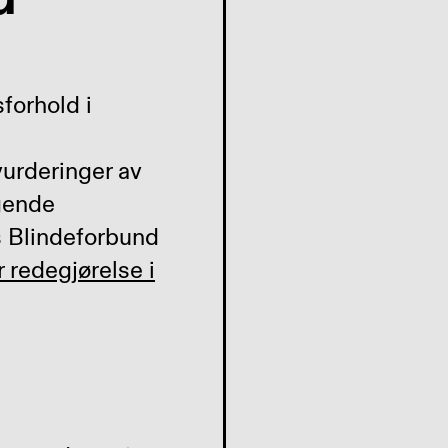
forhold i
vurderinger av
gende
s Blindeforbund
 redegjørelse i