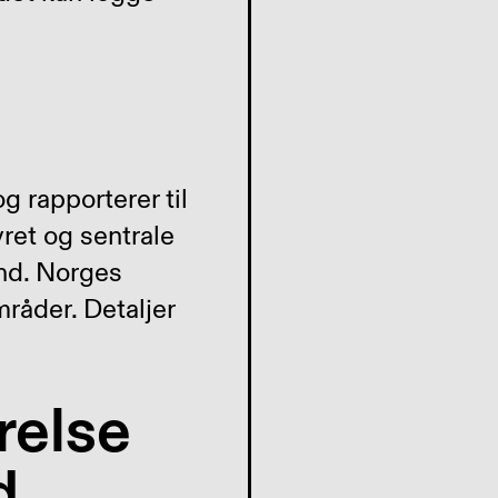
g rapporterer til
ret og sentrale
nd. Norges
råder. Detaljer
relse
d