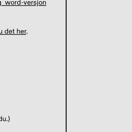
og word-versjon
u det her
.
du.)