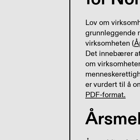
Lov om virksomh
grunnleggende m
virksomheten (
Å
Det innebærer at
om virksomheten
menneskerettigh
er vurdert til å 
PDF-format.
Årsmel