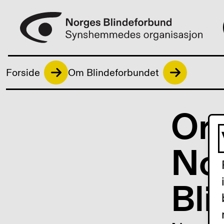
Forside
Om Blindeforbundet
Or
No
Bl