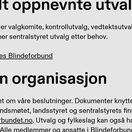
lt oppnevnte utva
r valgkomite, kontrollutvalg, vedtektsutva
er sentralstyret utvalg etter behov.
ges Blindeforbund
n organisasjon
t om våre beslutninger. Dokumenter knyttet
andsmøtet, landsstyret og sentralstyrets fi
orbundet.no
. Utvalg og fylkeslag kan også
 Alle medlemmer og ansatte i Blindeforbun