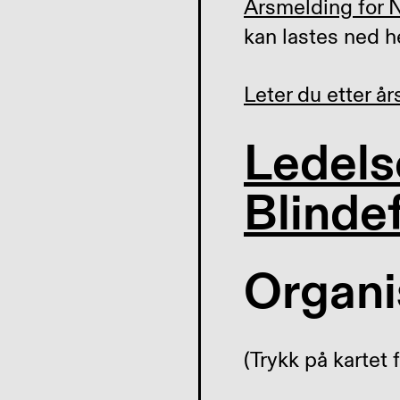
Årsmelding for 
kan lastes ned h
Leter du etter å
Ledels
Blinde
Organi
(Trykk på kartet f