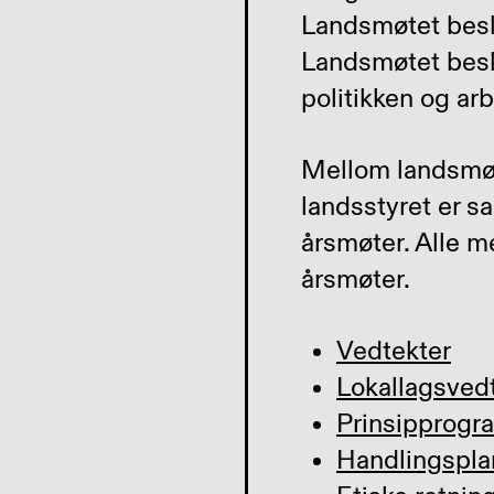
Landsmøtet beslu
Landsmøtet besl
politikken og ar
Mellom landsmøt
landsstyret er s
årsmøter. Alle 
årsmøter.
Vedtekter
Lokallagsved
Prinsipprogr
Handlingspla