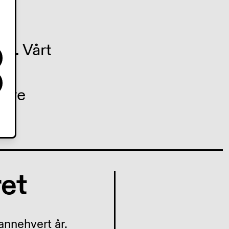
ge. Vårt
ndre
et
nnehvert år.