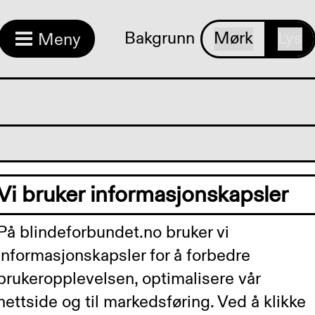
Bakgrunn
Mørk
Lys
Meny
ganisasjonen
Vi bruker informasjonskapsler
rges
På blindeforbundet.no bruker vi
informasjonskapsler for å forbedre
indeforbund
brukeropplevelsen, optimalisere vår
nettside og til markedsføring. Ved å klikke